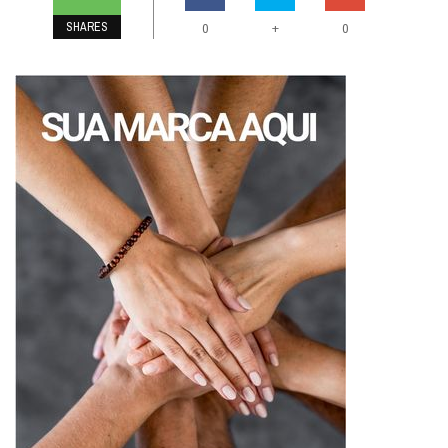
SHARES
+
0
0