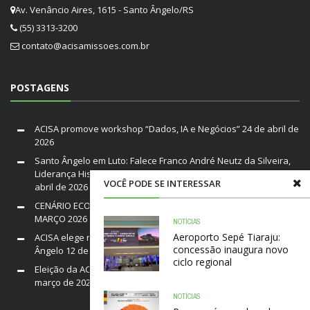
Av. Venâncio Aires, 1615 - Santo Ângelo/RS
(55) 3313-3200
contato@acisamissoes.com.br
POSTAGENS
ACISA promove workshop “Dados, IA e Negócios”
24 de abril de
2026
Santo Ângelo em Luto: Falece Franco André Neutz da Silveira,
Liderança Histórica da ACISA e Fenamilho Internacional
20 de
VOCÊ PODE SE INTERESSAR
abril de 2026
CENÁRIO ECONÔMICO DO BRASIL E RIO GRANDE DO SUL /
MARÇO 2026
19 de março de 2026
NOTÍCIAS
Aeroporto Sepé Tiaraju:
ACISA elege nova diretoria para a gestão 2026–2028 em Santo
concessão inaugura novo
Ângelo
12 de março de 2026
ciclo regional
Eleição da ACISA Gestão 2026/28 será nesta quarta-feira
10 de
março de 2026
NOTÍCIAS