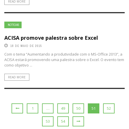
READ MORE
NOTÍCIAS
ACISA promove palestra sobre Excel
18 DE MAIO DE 2015
Com o tema “Aumentando a produtividade com o MS-Office 2013”, a
ACISA estará promovendo uma palestra sobre o Excel. O evento tem
como objetivo ...
READ MORE
1
…
49
50
51
52
53
54